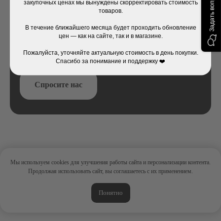
Задать вопрос
закупочных ценах мы вынуждены скорректировать стоимость
товаров.
Не нашли нужный товар? В наших магазинах
ассортимент еще больше. Обратитесь в
В течение ближайшего месяца будет проходить обновление
магазин или напишите в онлайн-чат на сайте
цен — как на сайте, так и в магазине.
— и мы поможем вам найти то, что вам нужно!
Пожалуйста, уточняйте актуальную стоимость в день покупки.
Спасибо за понимание и поддержку ❤️
Спросите нас
Мы используем cookies для улучшения работы сайта и персонализации контента.
Продолжая использовать сайт, вы соглашаетесь с их применением.
Понятно