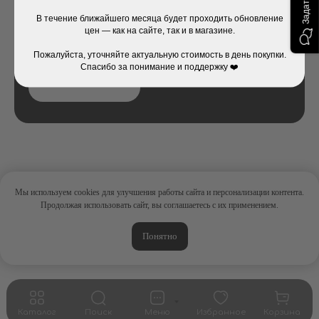
магазин или напишите в онлайн-чат на сайте
В течение ближайшего месяца будет проходить обновление
— и мы поможем вам найти то, что вам нужно!
цен — как на сайте, так и в магазине.
Пожалуйста, уточняйте актуальную стоимость в день покупки.
Спасибо за понимание и поддержку ❤️
Спросите нас
Мы используем cookies для улучшения работы сайта и персонализации контента.
Продолжая использовать сайт, вы соглашаетесь с их применением.
Понятно
Каталог
Поиск
Меню
Избранное
Корзина