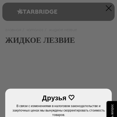
главная
/
каталог
/
жидкое лезвие
ЖИДКОЕ ЛЕЗВИЕ
Друзья 🤍
В связи с изменениями в налоговом законодательстве и
Задать вопрос
Не нашли нужный товар? В наших магазинах
закупочных ценах мы вынуждены скорректировать стоимость
товаров.
ассортимент еще больше. Обратитесь в