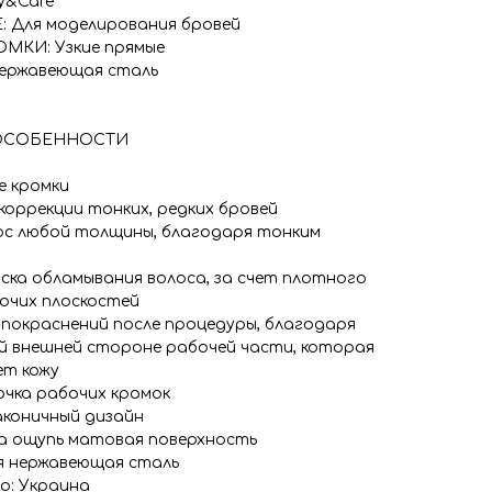
y&Care
 Для моделирования бровей
МКИ: Узкие прямые
ержавеющая сталь
ОСОБЕННОСТИ
е кромки
 коррекции тонких, редких бровей
ос любой толщины, благодаря тонким
иска обламывания волоса, за счет плотного
очих плоскостей
 покраснений после процедуры, благодаря
й внешней стороне рабочей части, которая
ет кожу
очка рабочих кромок
аконичный дизайн
а ощупь матовая поверхность
я нержавеющая сталь
о: Украина