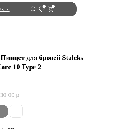
0
0
АКТЫ
 Пинцет для бровей Staleks
are 10 Type 2
30,00
р.