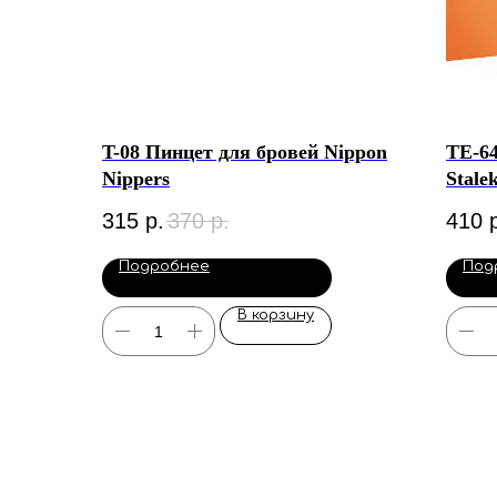
T-08 Пинцет для бровей Nippon
ТE-64
Nippers
Stale
315
р.
370
р.
410
Подробнее
Под
В корзину