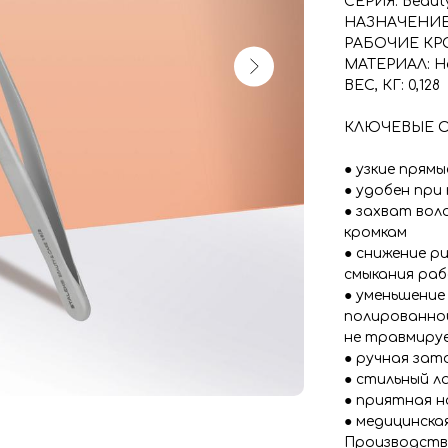
СЕРИЯ: Beaut
НАЗНАЧЕНИЕ:
РАБОЧИЕ КРО
МАТЕРИАЛ: Н
ВЕС, КГ: 0,128
КЛЮЧЕВЫЕ 
● узкие прямы
● удобен при
● захват вол
кромкам
● снижение р
смыкания раб
● уменьшение
полированно
не травмиру
● ручная зат
● стильный л
● приятная н
● медицинска
Производств