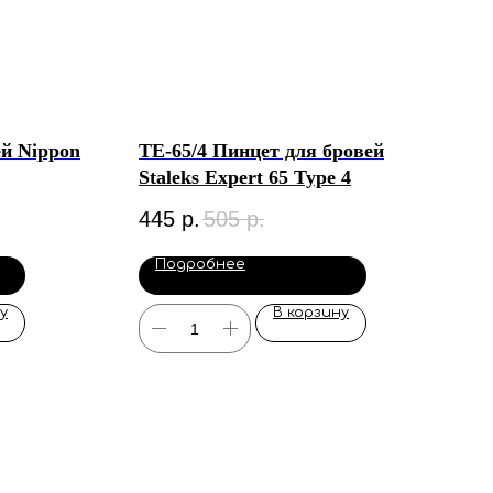
ей Nippon
ТE-65/4 Пинцет для бровей
Staleks Expert 65 Type 4
445
р.
505
р.
Подробнее
у
В корзину