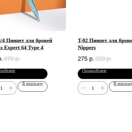
/4 Пинцет для бровей
T-02 Пинцет для бров
ks Expert 64 Type 4
Nippers
р.
470
р.
275
р.
320
р.
робнее
Подробнее
В корзину
В корзин