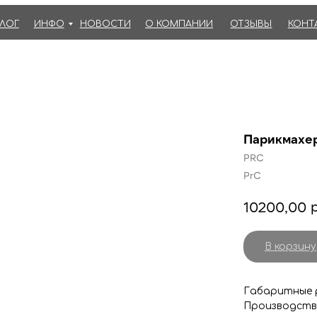
АЛОГ
ИНФО
НОВОСТИ
О КОМПАНИИ
ОТЗЫВЫ
КОНТ
Парикмахер
PRC
PrC
р
10200,00
В корзину
Габаритные р
Производств