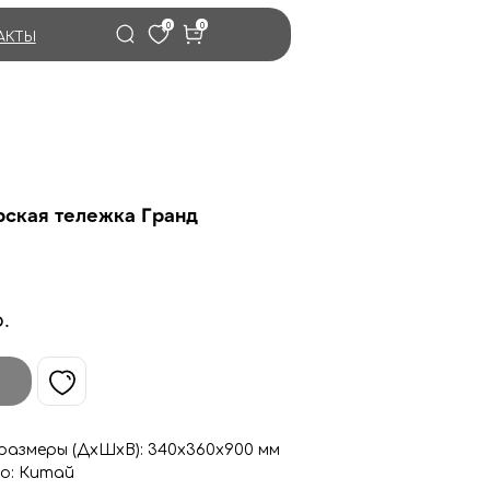
0
0
АКТЫ
ская тележка Гранд
.
азмеры (ДхШхВ): 340
х360
х900 мм
о: Китай