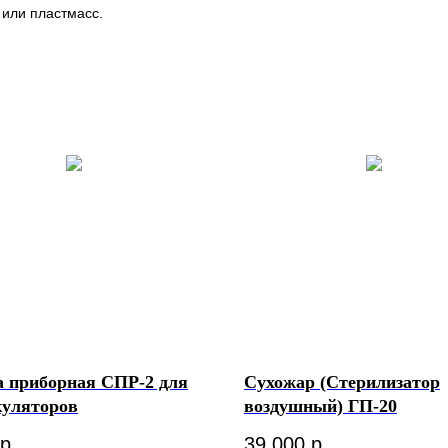
 или пластмасс.
а приборная СПР-2 для
Сухожар (Стерилизатор
куляторов
воздушный) ГП-20
р.
39 000
р.