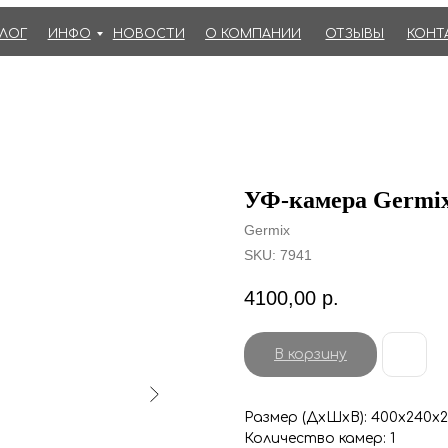
АЛОГ
ИНФО
НОВОСТИ
О КОМПАНИИ
ОТЗЫВЫ
КОНТ
УФ-камера Germi
Germix
SKU:
7941
4100,00
р.
В корзину
Размер (ДхШхВ): 400x240x
Количество камер: 1