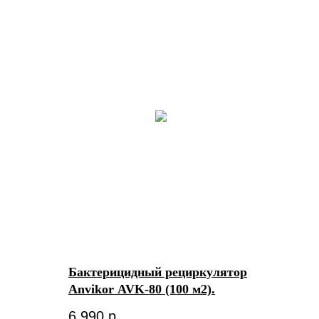
Бактерицидный рециркулятор
Anvikor AVK-80 (100 м2).
6 990
р.