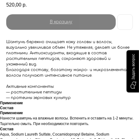
520,00
р.
В корзину
Шампунь бережно очищает кожу головы и волосы,
визуально увеличивая объем. Не утяжеляя, делает их более
плотными. Антиоксиданты, входящие в состав
Задать вопрос
растительных пептидов, сохраняют здоровый и
ухоженный вид.
Благодаря составу, богатому макро- и микроэлементами,
волосы получают интенсивное питание.
Активные компоненты:
— растительные пептиды
— протеины зерновых культур
Применение
Состав
Применение
Нанести шампунь на влажные волосы. Вспенить и оставить на 1-2 минуты.
Тщательно смыть. При необходимости повторить.
Состав
Aqua, Sodium Laureth Sulfate, Cocamidopropyl Betaine, Sodium