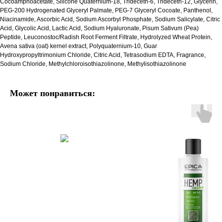
Cocoamphoacetate, Silicone Quaternium-18, Trideceth-6, Trideceth-12, Glycerin,
PEG-200 Hydrogenated Glyceryl Palmate, PEG-7 Glyceryl Cocoate, Panthenol,
Niacinamide, Ascorbic Acid, Sodium Ascorbyl Phosphate, Sodium Salicylate, Citric
Acid, Glycolic Acid, Lactic Acid, Sodium Hyaluronate, Pisum Sativum (Pea)
Peptide, Leuconostoc/Radish Root Ferment Filtrate, Hydrolyzed Wheat Protein,
Avena sativa (oat) kernel extract, Polyquaternium-10, Guar
Hydroxypropyltrimonium Chloride, Citric Acid, Tetrasodium EDTA, Fragrance,
Sodium Chloride, Methylchloroisothiazolinone, Methylisothiazolinone
Может понравиться: