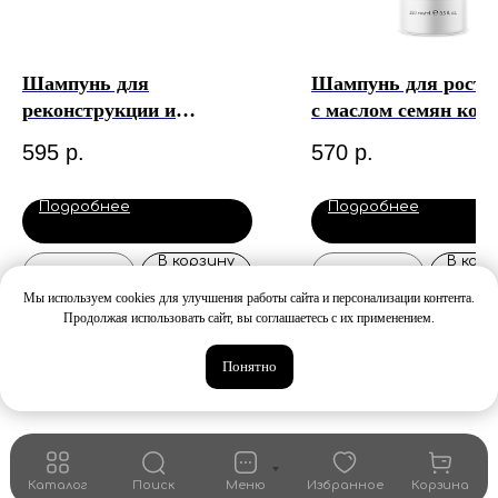
Шампунь для
Шампунь для роста
реконструкции и
с маслом семян кон
глубокого восстановления
AH и BH кислотами
595
р.
570
р.
волос с гидролизованным
therapy Organic Epic
кератином, комплексом
мл
Подробнее
Подробнее
KERAMIX™ Keratin Pro
Epica
В корзину
В корз
Мы используем cookies для улучшения работы сайта и персонализации контента.
Продолжая использовать сайт, вы соглашаетесь с их применением.
Понятно
Каталог
Поиск
Меню
Избранное
Корзина