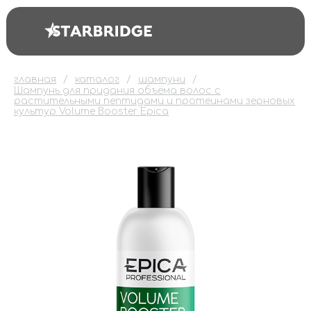
главная
каталог
шампуни
Шампунь для придания объёма волос с
растительными пептидами и протеинами зерновых
культур Volume Booster Epica