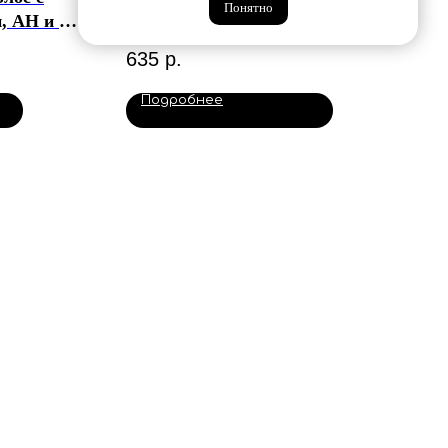
Понятно
и, AH и BH
с маслом бабассу и экстрактом
apy
зеленого чая Daily Haircare
635
р.
Epica
Подробнее
у
В корзину
ЕЩЕ
Об Cookie
Об оферте
Политика
ОПД