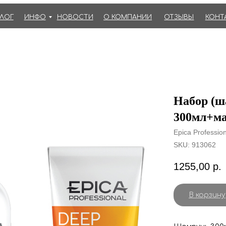
АЛОГ
ИНФО
НОВОСТИ
О КОМПАНИИ
ОТЗЫВЫ
КОНТ
Набор (ш
300мл+ма
Epica Profession
SKU:
913062
1255,00
р.
В корзину