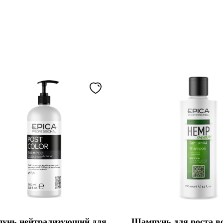
унь нейтрализующий для
Шампунь для роста во