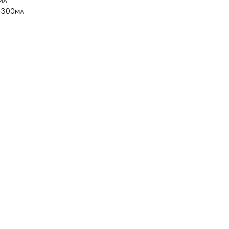
мл
 300мл