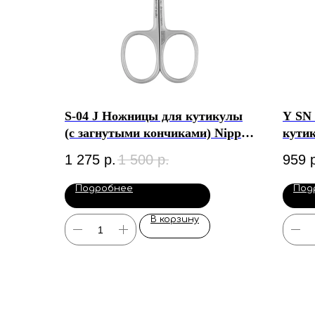
S-04 J Ножницы для кутикулы
Y SN
(с загнутыми кончиками) Nippon
кути
Nippers
1 275
р.
1 500
р.
959
Подробнее
Под
В корзину