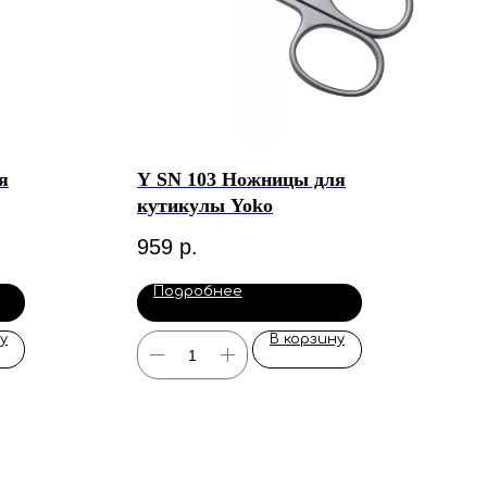
я
Y SN 103 Ножницы для
кутикулы Yoko
959
р.
Подробнее
у
В корзину