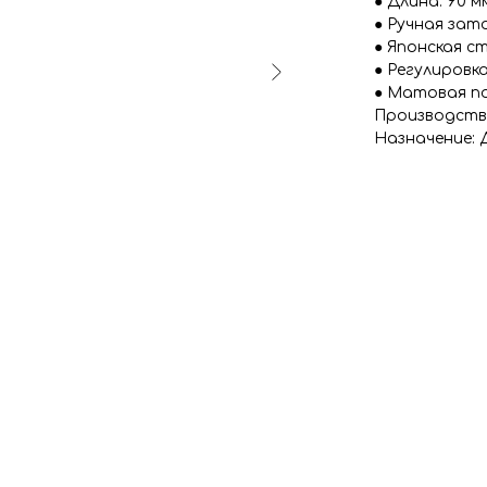
● Длина: 90 м
● Ручная зат
● Японская с
● Регулировк
● Матовая п
Производств
Назначение: 