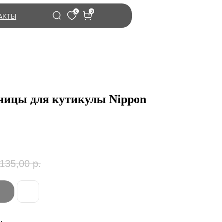
0
0
АКТЫ
ницы для кутикулы Nippon
135,00
р.