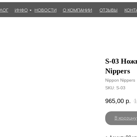
АЛОГ
ИНФО
НОВОСТИ
О КОМПАНИИ
ОТЗЫВЫ
КОНТ
S-03 Нож
Nippers
Nippon Nippers
SKU:
S-03
965,00
р.
1
В корзину