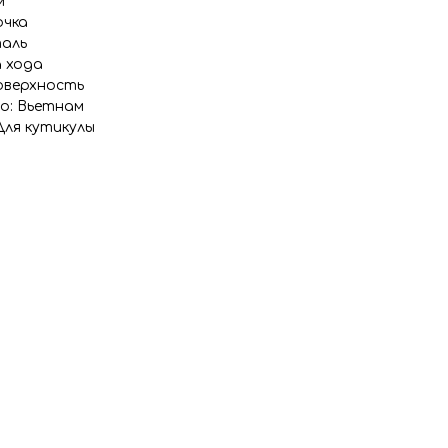
м
очка
таль
а хода
оверхность
о: Вьетнам
Для кутикулы