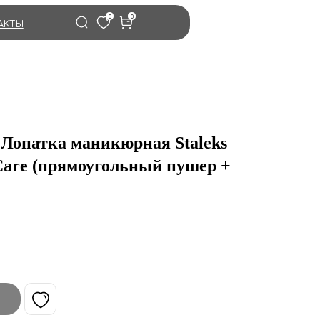
0
0
АКТЫ
 Лопатка маникюрная Staleks
are (прямоугольный пушер +