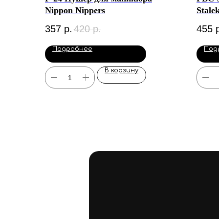
Nippon Nippers
Stale
(скру
357
р.
420
р.
455
прям
Подробнее
Под
В корзину