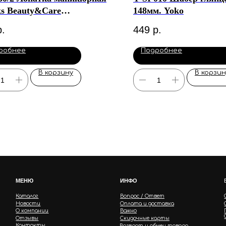
ks Beauty&Care
148мм. Yoko
гленный пушер +
р.
449
р.
оугольный пушер)
робнее
Подробнее
В корзину
В корзин
МЕНЮ
ИНФО
Каталог
Вопрос / Ответ
Новости
Оплата и доставка
О компании
Важно
Отзывы
Скидочные карты
Контакты
Возврат и обмен товара