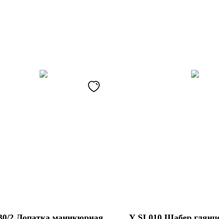
30/2 Лопатка маникюрная
Y SI 010 Шабер глян