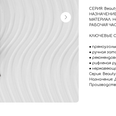
СЕРИЯ: Beaut
НАЗНАЧЕНИЕ:
МАТЕРИАЛ: Н
РАБОЧАЯ ЧАСТ
КЛЮЧЕВЫЕ 
● прямоуголь
● ручная зат
● рекомендов
● рифленая р
● нержавеюща
Серия: Beaut
Назначение: 
Производств