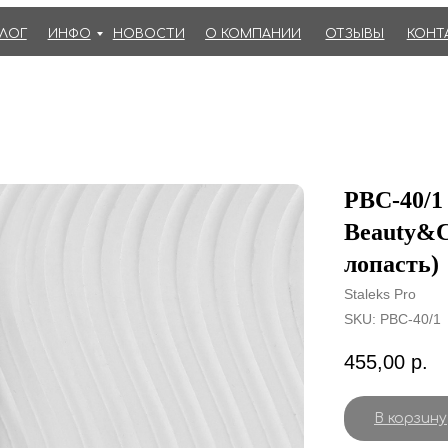
АЛОГ
ИНФО
НОВОСТИ
О КОМПАНИИ
ОТЗЫВЫ
КОНТ
PBC-40/1
Beauty&C
лопасть)
Staleks Pro
SKU:
PBC-40/1
455,00
р.
В корзину