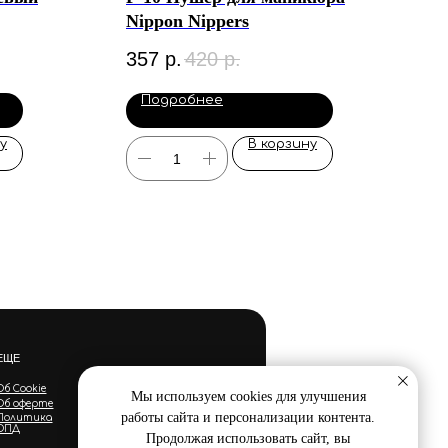
Nippon Nippers
357
р.
420
р.
Подробнее
у
В корзину
ЕЩЕ
Об Cookie
Мы используем cookies для улучшения
Об оферте
работы сайта и персонализации контента.
Политика
ОПД
Продолжая использовать сайт, вы