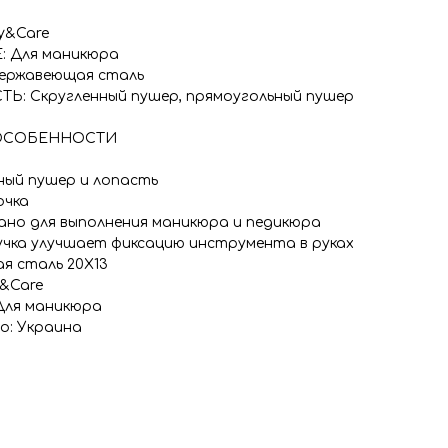
y&Care
 Для маникюра
ержавеющая сталь
Ь: Скругленный пушер, прямоугольный пушер
ОСОБЕННОСТИ
ный пушер и лопасть
очка
ано для выполнения маникюра и педикюра
учка улучшает фиксацию инструмента в руках
я сталь 20Х13
y&Care
Для маникюра
о: Украина