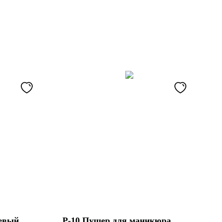
цевый
P-10 Пушер для маникюра