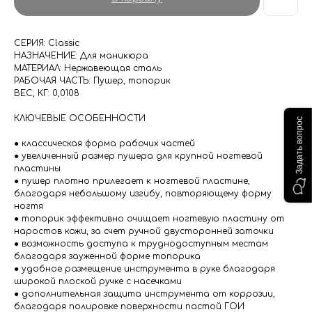
СЕРИЯ: Classic
НАЗНАЧЕНИЕ: Для маникюра
МАТЕРИАЛ: Нержавеющая сталь
РАБОЧАЯ ЧАСТЬ: Пушер, топорик
ВЕС, КГ: 0,0108
КЛЮЧЕВЫЕ ОСОБЕННОСТИ
Задать вопрос
● классическая форма рабочих частей
● увеличенный размер пушера для крупной ногтевой
пластины
● пушер плотно прилегает к ногтевой пластине,
благодаря небольшому изгибу, повторяющему форму
ногтя
● топорик эффективно очищает ногтевую пластину от
наростов кожи, за счет ручной двусторонней заточки
● возможность доступа к труднодоступным местам
благодаря зауженной форме топорика
● удобное размещение инструмента в руке благодаря
широкой плоской ручке с насечками
● дополнительная защита инструмента от коррозии,
благодаря полировке поверхности пастой ГОИ