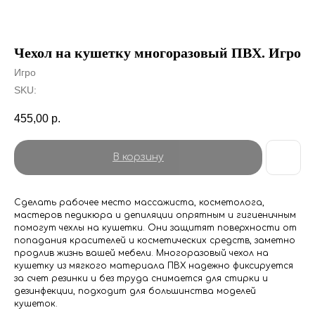
Чехол на кушетку многоразовый ПВХ. Игро
Игро
SKU:
455,00
р.
В корзину
Сделать рабочее место массажиста, косметолога,
мастеров педикюра и депиляции опрятным и гигиеничным
помогут чехлы на кушетки. Они защитят поверхности от
попадания красителей и косметических средств, заметно
продлив жизнь вашей мебели. Многоразовый чехол на
кушетку из мягкого материала ПВХ надежно фиксируется
за счет резинки и без труда снимается для стирки и
дезинфекции, подходит для большинства моделей
кушеток.