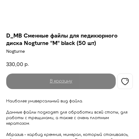
D_MB Сменные файлы для педикюрного
диска Nogturne "M" black (50 шт)
Nogturne
р.
330,00
В корзину
Наиболее универсальный вид файла.
Данные файлы подходят для обработки всей стопы, для
работы с трещинами, а также с очень плотным
кератозом.
Абразив – карбид кремния, минерал, который стачиваясь,