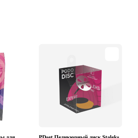
лы для
PDset Педикюрный диск Staleks