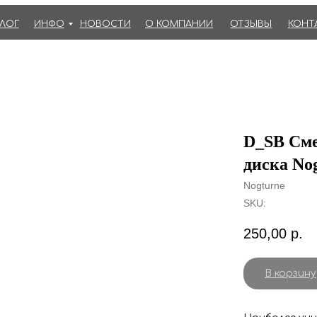
АЛОГ
ИНФО
НОВОСТИ
О КОМПАНИИ
ОТЗЫВЫ
КОНТ
D_SB Сме
диска Nog
Nogturne
SKU:
250,00
р.
В корзину