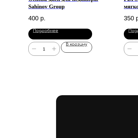
Sahinov Group
мягко
диска
400
р.
350
шт)
Подробнее
Под
В корзину