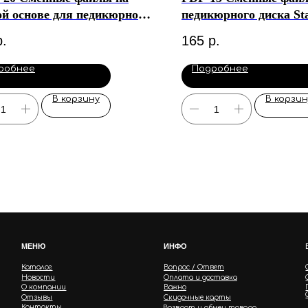
й основе для педикюрного
педикюрного диска Sta
 Staleks Pododisc "M" (50
Pododisc "S" (50 шт)
р.
165
р.
робнее
Подробнее
В корзину
В корзин
МЕНЮ
ИНФО
Каталог
Вопрос / Ответ
Новости
Оплата и доставка
О компании
Важно
Отзывы
Скидочные карты
Контакты
Возврат и обмен товара