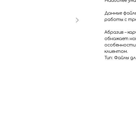
Наиболее уни
Данные файлы
работы с тре
Абразив – ка
обнажает но
особенности 
клиентом.
Тип: Файлы д