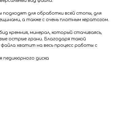
версальный вид файла.
 подходят для обработки всей стопы, для
щинами, а также с очень плотным кератозом.
рбид кремния, минерал, который стачиваясь,
вые острые грани. Благодаря такой
файла хватит на весь процесс работы с
ля педикюрного диска