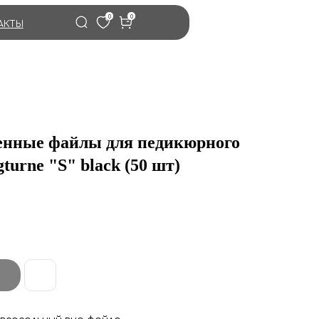
0
0
АКТЫ
нные файлы для педикюрного
turne "S" black (50 шт)