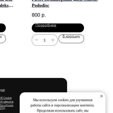
leks
Pododisc
800
р.
Подробнее
у
В корзину
ЕЩЕ
Об Cookie
Мы используем cookies для улучшения
Об оферте
работы сайта и персонализации контента.
Политика
ОПД
Продолжая использовать сайт, вы