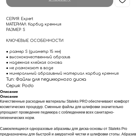
СЕРИЯ: Expert
МАТЕРИАЛ: Карбид кремния
РАЗМЕР: S
КЛЮЧЕВЫЕ ОСОБЕННОСТИ
● размер S (диаметр 15 мм)
● высококачественный абразив
● надежная клейкая основа
● не размокают в воде
● минеральный абразивный материал карбид кремния
Тип: Файлы для педикюрного диска
Серия: Podo
Описание
Описание
Качественные расходные материалы Staleks PRO обеспечивают комфорт
косметических процедур. Сменные файлы для шлифовки значительно
упрощают проведение педикюра с соблюдением всех санитарно-
гигиенических норм.
Самоклеящиеся одноразовые абразивы для диска-основы от Staleks Pro
предназначены для быстрой и аккуратной чистки и шлифовки стопы. Абразив