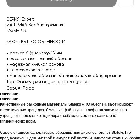
СЕРИЯ: Expert
МАТЕРИАЛ: Карбид кремния
РАЗМЕР: S
КЛЮЧЕВЫЕ ОСОБЕННОСТИ
● размер S (диаметр 15 мм)
● высококачественный абразив
● надежная клейкая основа
● не размокают в воде
● минеральный абразивный материал карбид кремния
Тип: Файлы для педикюрного диска
Серия: Podo
Описание
Описание
Качественные расходные материалы Staleks PRO обеспечивают комфорт
косметических процедур. Сменные файлы для шлифовки значительно
упрощают проведение педикюра с соблюдением всех санитарно-
гигиенических норм.
Самоклеящиеся одноразовые абразивы для диска-основы от Staleks Pro
предназначены для быстрой и аккуратной чистки и шлифовки стопы. Абразив