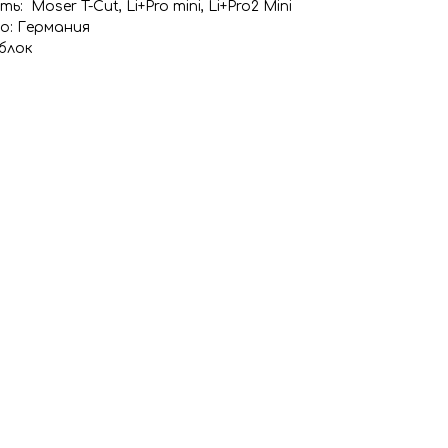
: Moser T-Cut, Li+Pro mini, Li+Pro2 Mini
о: Германия
блок