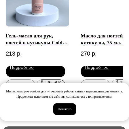
Гель-масло для рук,
Масло для ногтей и
ногтей и кутикулы Cold
кутикулы, 75 мл. D
Weathe, 110 мл. Pink
213
р.
270
р.
House
Подробнее
Подробнее
В корзину
В корз
Мы используем cookies для улучшения работы сайта и персонализации контента.
Продолжая использовать сайт, вы соглашаетесь с их применением.
Понятно