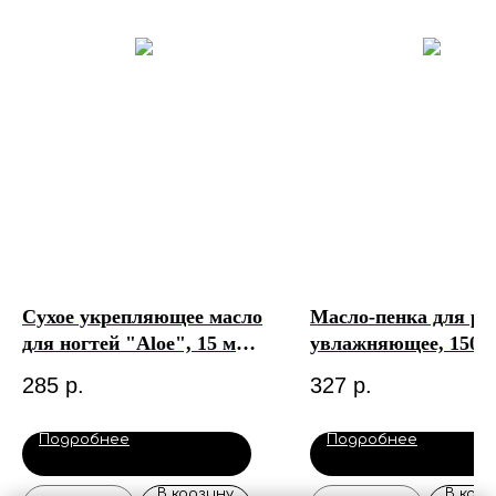
Сухое укрепляющее масло
Масло-пенка для ру
для ногтей "Aloe", 15 мл.
увлажняющее, 150 м
Milv
Pink House
285
р.
327
р.
Подробнее
Подробнее
В корзину
В корз