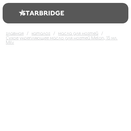
главная
каталог
масла для ногтей
Сухое укрепляющее масло для ногтей Melon, 15 мл.
Milv