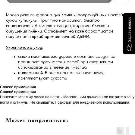
Масло рекомендовано для ломких, повреждённых ногтей и
Задать вопрос
сухой кутикулы. Приятно наносится, быстро
впитывается без липких следов, жирного блеска и
ощущения плёнки. Оставляет на коже бархатистое
ощущение и
яркий аромат сочной ДЫНИ.
Укрепление и уход:
смола мастикового дерева
в составе средства
повышает прочность ногтей при ежедневном
использовании в течение 1 месяца
витамины А, Е
питают ногти и кутикулу,
препятствуют сухости
Способ применения
Способ применения
Нанесите капельку масла на ноготь. Массажными движениями вотрите в зону
ногтя и кутикулы. Не смывайте. Подходит для ежедневного использования.
Может понравиться: