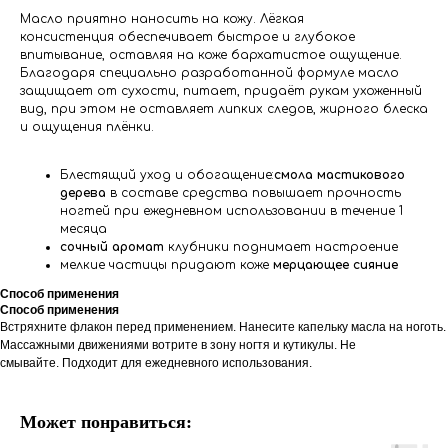
Масло приятно наносить на кожу. Лёгкая
консистенция обеспечивает быстрое и глубокое
впитывание, оставляя на коже бархатистое ощущение.
Благодаря специально разработанной формуле масло
защищает от сухости, питает, придаёт рукам ухоженный
вид, при этом не оставляет липких следов, жирного блеска
и ощущения плёнки.
Блестящий уход и обогащение:
смола мастикового
дерева
в составе средства повышает прочность
ногтей при ежедневном использовании в течение 1
месяца
сочный аромат
клубники поднимает настроение
мелкие частицы придают коже
мерцающее сияние
Способ применения
Способ применения
Встряхните флакон перед применением. Нанесите капельку масла на ноготь.
Массажными движениями вотрите в зону ногтя и кутикулы. Не
смывайте. Подходит для ежедневного использования.
Может понравиться: