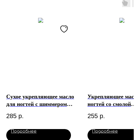
Сухое укрепляющее масло
Укрепляющее масло
для ногтей с шиммером
ногтей со смолой
Tropic, 15 мл. Milv
мастикового дерева
285
р.
255
р.
шиммером Pistachio,
мл. Milv
Подробнее
Подробнее