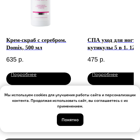
Крем-скраб с серебром.
СПА уход для ногте
Domix, 500 мл
кутикулы 5 в 1. 12,5
IQ Beauty
635
р.
475
р.
Подробнее
Подробнее
В корзину
В корз
Мы используем cookies для улучшения работы сайта и персонализации
контента. Продолжая использовать сайт, вы соглашаетесь с их
применением.
Понятно