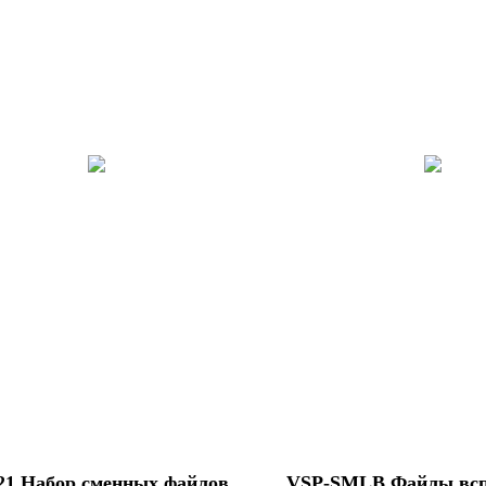
21 Набор сменных файлов
VSP-SMLB Файлы всп