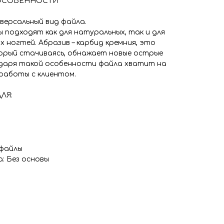
ОСОБЕННОСТИ
версальный вид файла.
 подходят как для натуральных, так и для
х ногтей. Абразив – карбид кремния, это
орый стачиваясь, обнажает новые острые
одаря такой особенности файла хватит на
 работы с клиентом.
ЛЯ:
 файлы
: Без основы