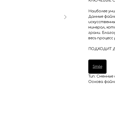
КЛЮЧЕВЫЕ 
Наиболее уни
Данные файлы
искусственны
минерал, кот
грани. Благ
весь процесс
ПОДХОДИТ Д
Smile
Тип: Сменные
Основа файла