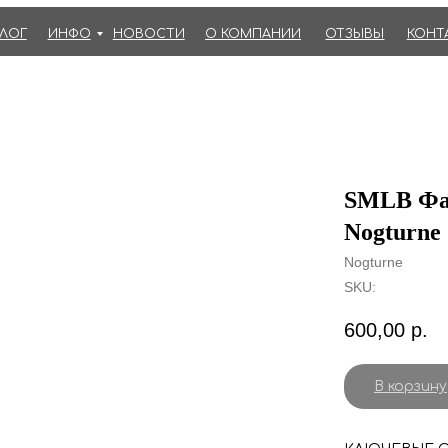
АЛОГ
ИНФО
НОВОСТИ
О КОМПАНИИ
ОТЗЫВЫ
КОНТ
SMLB Фай
Nogturne 
Nogturne
SKU:
600,00
р.
В корзину