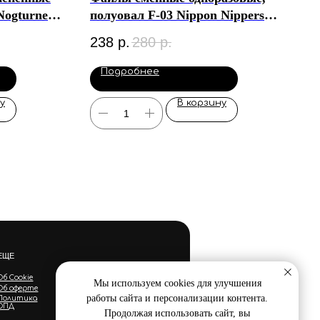
 Nogturne
полуовал F-03 Nippon Nippers
(15 шт)
238
р.
280
р.
Подробнее
у
В корзину
ЕЩЕ
Об Cookie
Мы используем cookies для улучшения
Об оферте
работы сайта и персонализации контента.
Политика
ОПД
Продолжая использовать сайт, вы