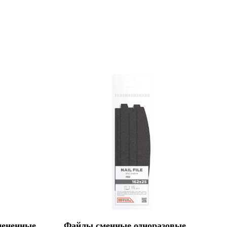
ененные
Файлы сменные одноразовые,