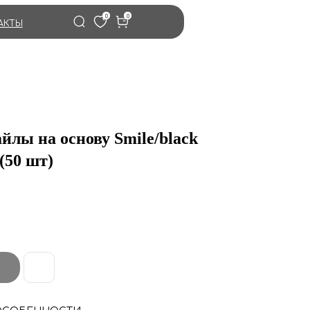
0
0
АКТЫ
лы на основу Smile/black
(50 шт)