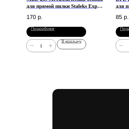
для прямой пилки Staleks Expert
для п
20 (130 мм)
основ
170
р.
85
р.
Подробнее
Под
В корзину