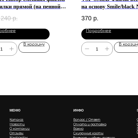
илки прямой (на пенной
на основу Smile/black
е) Staleks Expert 20 (10 шт)
(50 шт)
240
р.
370
р.
робнее
Подробнее
В корзину
В корзин
МЕНЮ
ИНФО
Каталог
Вопрос / Ответ
Новости
Оплата и доставка
О компании
Важно
Отзывы
Скидочные карты
Контакты
Возврат и обмен товара