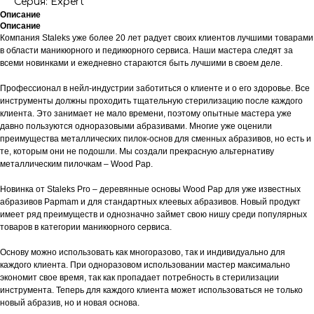
Серия: Expert
Описание
Описание
Компания Staleks уже более 20 лет радует своих клиентов лучшими товарами
в области маникюрного и педикюрного сервиса. Наши мастера следят за
всеми новинками и ежедневно стараются быть лучшими в своем деле.
Профессионал в нейл-индустрии заботиться о клиенте и о его здоровье. Все
инструменты должны проходить тщательную стерилизацию после каждого
клиента. Это занимает не мало времени, поэтому опытные мастера уже
давно пользуются одноразовыми абразивами. Многие уже оценили
преимущества металлических пилок-основ для сменных абразивов, но есть и
те, которым они не подошли. Мы создали прекрасную альтернативу
металлическим пилочкам – Wood Pap.
Новинка от Staleks Pro – деревянные основы Wood Pap для уже известных
абразивов Papmam и для стандартных клеевых абразивов. Новый продукт
имеет ряд преимуществ и однозначно займет свою нишу среди популярных
товаров в категории маникюрного сервиса.
Основу можно использовать как многоразово, так и индивидуально для
каждого клиента. При одноразовом использовании мастер максимально
экономит свое время, так как пропадает потребность в стерилизации
инструмента. Теперь для каждого клиента может использоваться не только
новый абразив, но и новая основа.