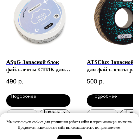
ASpG Запасной блок
ATSClux Запасной б
файл-ленты СТИК для
для файл-ленты p
катушки ЧилПил (8 м)
Staleks Exclusive (6 
490
р.
500
р.
Подробнее
Подробнее
В корзину
В корз
Мы используем cookies для улучшения работы сайта и персонализации контента.
Продолжая использовать сайт, вы соглашаетесь с их применением.