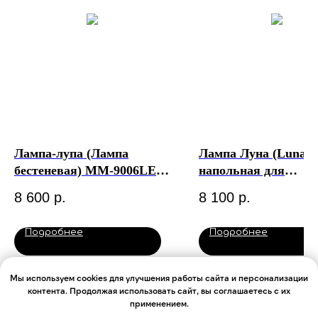
Лампа-лупа (Лампа
Лампа Луна (Luna)
бестеневая) ММ-9006LED
напольная для
(9006LED-D-150) на
наращивания ресни
8 600
р.
8 100
р.
кронштейне с РУ
Подробнее
Подробнее
В корзину
В корз
Мы используем cookies для улучшения работы сайта и персонализации
контента. Продолжая использовать сайт, вы соглашаетесь с их
применением.