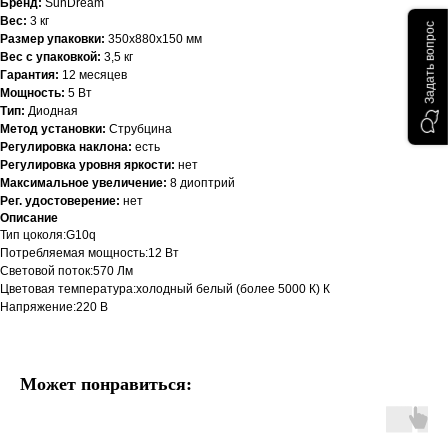
Бренд:
SunDream
Вес:
3 кг
Задать вопрос
Размер упаковки:
350х880х150 мм
Вес с упаковкой:
3,5 кг
Гарантия:
12 месяцев
Мощность:
5 Вт
Тип:
Диодная
Метод установки:
Струбцина
Регулировка наклона:
есть
Регулировка уровня яркости:
нет
Максимальное увеличение:
8 диоптрий
Рег. удостоверение:
нет
Описание
Тип цоколя:G10q
Потребляемая мощность:12 Вт
Световой поток:570 Лм
Цветовая температура:холодный белый (более 5000 К) К
Напряжение:220 В
Может понравиться: