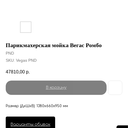
Парикмахерская мойка Вегас Ромбо
PND
SKU:
Vegas PND
47810,00
р.
В корзину
Размер (ДхШхВ): 1380х660х950 мм
Варианты обивок