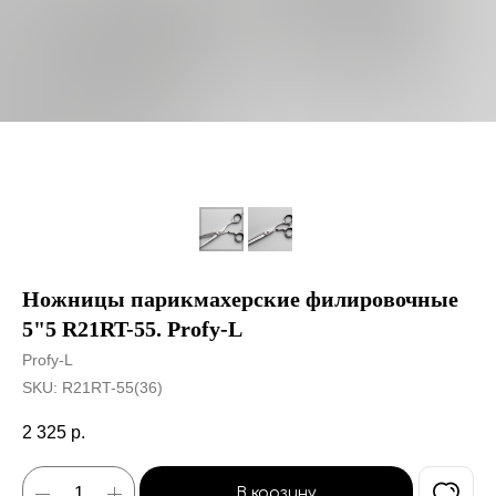
Ножницы парикмахерские филировочные
5"5 R21RT-55. Profy-L
Profy-L
SKU:
R21RT-55(36)
2 325
р.
В корзину