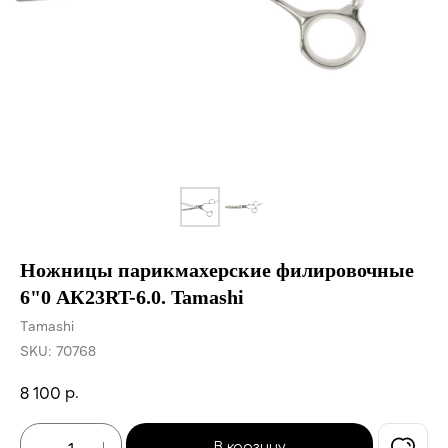
Ножницы парикмахерские филировочные
6"0 АК23RT-6.0. Tamashi
Tamashi
SKU:
70768
р.
8 100
В корзину