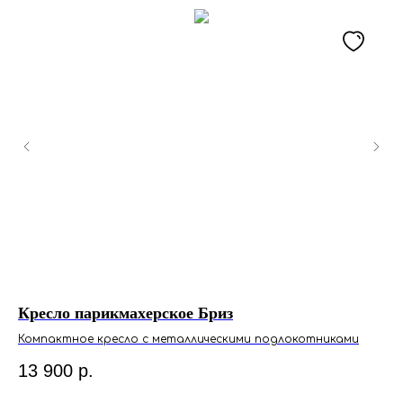
Кресло парикмахерское Бриз
Кр
Ли
Компактное кресло с металлическими подлокотниками
13 900
р.
1