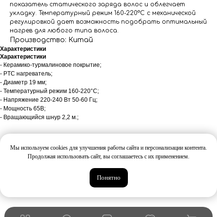
показатель статического заряда волос и облегчает
укладку. Температурный режим 160-220°C с механической
регулировкой дает возможность подобрать оптимальный
нагрев для любого типа волоса.
Производство: Китай
Характеристики
Характеристики
- Керамико-турмалиновое покрытие;
- PTC нагреватель;
- Диаметр 19 мм;
- Температурный режим 160-220°C;
- Напряжение 220-240 Вт 50-60 Гц;
- Мощность 65В;
- Вращающийся шнур 2,2 м.;
Может понравиться:
Мы используем cookies для улучшения работы сайта и персонализации контента.
Продолжая использовать сайт, вы соглашаетесь с их применением.
Понятно