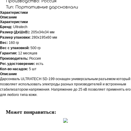
Производство: Россия
Тип: Портативные дарсновлали
Характеристики
Описание
Характеристики
Бренд:
Ultratech
Размер (ДхШхВ
)
:
205х34х34 мм
Размер упаковки:
280x195x60 мм
Вес:
160 гр
Вес с упаковкой:
500 гр
Гарантия:
12 месяцев
Производитель:
Россия
Рег. удостоверение:
есть
Кол-во насадок:
5 шт
Описание
Дарсонваль ULTRATECH SD-199 оснащен универсальным разъемом который
позволяет использовать электроды разных производителей и встроенным
стабилизатором напряжения. Напряжение до 25 кВ позволяет применять его
для любого типа кожи.
Может понравиться: