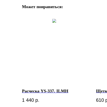
Может понравиться:
Расческа YS-337. ILMH
Щетк
1 440
р.
610