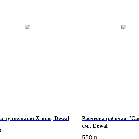
а туннельная X-mas, Dewal
Расческа рабочая "Са
см., Dewal
р.
550
р.