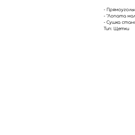
- Прямоуголь
- "Лопата мал
- Сушка стан
Тип: Щетки