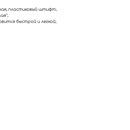
ная, пластиковый штифт;
ая";
овится быстрой и легкой;