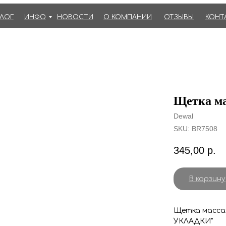
АЛОГ
ИНФО
НОВОСТИ
О КОМПАНИИ
ОТЗЫВЫ
КОНТ
Щетка ма
Dewal
SKU:
BR7508
345,00
р.
В корзину
Щетка масса
УКЛАДКИ"