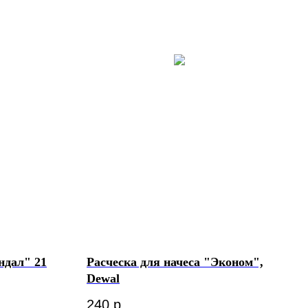
ндал" 21
Расческа для начеса "Эконом",
Dewal
240
р.