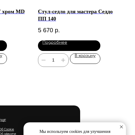
7 хром MD
Стул-седло для мастера Седдо
ПП 140
5 670
р.
Подробнее
у
В корзину
ЕЩЕ
Об Cookie
Мы используем cookies для улучшения
Об оферте