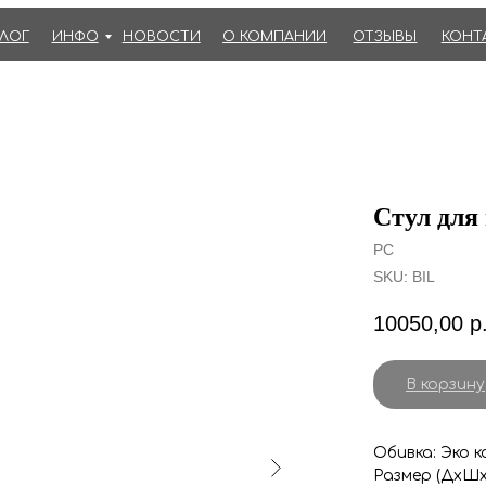
АЛОГ
ИНФО
НОВОСТИ
О КОМПАНИИ
ОТЗЫВЫ
КОНТ
Стул для
PC
SKU:
BIL
10050,00
р
В корзину
Обивка: Эко к
Размер (ДхШх