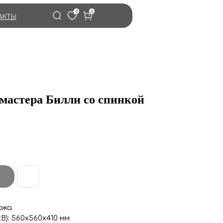
0
0
АКТЫ
 мастера Билли со спинкой
.
ожа
В): 560х560х410 мм