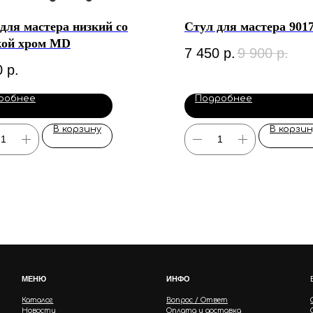
для мастера низкий со
Стул для мастера 901
кой хром MD
7 450
р.
9 900
р.
0
р.
робнее
Подробнее
В корзину
В корзин
МЕНЮ
ИНФО
Каталог
Вопрос / Ответ
Новости
Оплата и доставка