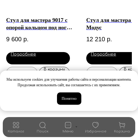
Стул для мастера 9017 с
Стул для мастера Б
опорой кольцом под ноги
Модус
хром MD
9 600
р.
12 210
р.
Подробнее
Подробнее
В корзину
В корз
Мы используем cookies для улучшения работы сайта и персонализации контента.
Продолжая использовать сайт, вы соглашаетесь с их применением.
Понятно
Каталог
Поиск
Меню
Избранное
Корзина