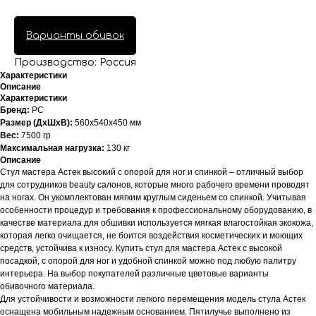
Варианты обивок
Производство: Россия
Характеристики
Описание
Характеристики
Бренд:
PC
Размер (ДхШхВ):
560x540x450 мм
Вес:
7500 гр
Максимальная нагрузка:
130 кг
Описание
Стул мастера Астек высокий с опорой для ног и спинкой – отличный выбор
для сотрудников beauty салонов, которые много рабочего времени проводят
на ногах. Он укомплектован мягким круглым сиденьем со спинкой. Учитывая
особенности процедур и требования к профессиональному оборудованию, в
качестве материала для обшивки используется мягкая влагостойкая экокожа,
которая легко очищается, не боится воздействия косметических и моющих
средств, устойчива к износу. Купить стул для мастера Астек с высокой
посадкой, с опорой для ног и удобной спинкой можно под любую палитру
интерьера. На выбор покупателей различные цветовые варианты
обивочного материала.
Для устойчивости и возможности легкого перемещения модель стула Астек
оснащена мобильным надежным основанием. Пятилучье выполнено из