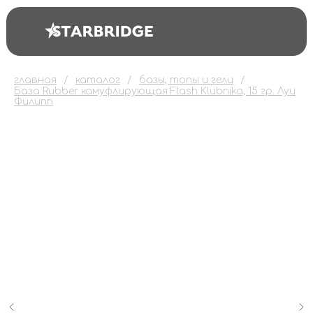
главная
каталог
базы, топы и гели
База Rubber камуфлирующая Flash Klubnika, 15 гр. Луи
Филипп