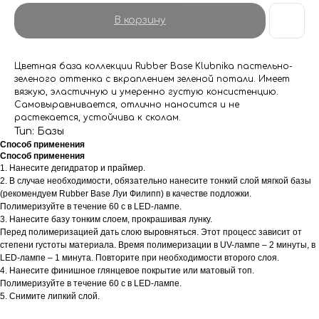
В корзину
Цветная база коллекции Rubber Base Klubnika пастельно-
зеленого оттенка с вкраплением зеленой потали. Имеет
вязкую, эластичную и умеренно густую консистенцию.
Самовыравнивается, отлично наносится и не
растекается, устойчива к сколам.
Тип: Базы
Способ применения
Способ применения
1. Нанесите дегидратор и праймер.
2. В случае необходимости, обязательно нанесите тонкий слой мягкой базы
(рекомендуем Rubber Base Луи Филипп) в качестве подложки.
Полимеризуйте в течение 60 с в LED-лампе.
3. Нанесите базу тонким слоем, прокрашивая лунку.
Перед полимеризацией дать слою выровняться. Этот процесс зависит от
степени густоты материала. Время полимеризации в UV-лампе – 2 минуты, в
LED-лампе – 1 минута. Повторите при необходимости второго слоя.
4. Нанесите финишное глянцевое покрытие или матовый топ.
Полимеризуйте в течение 60 с в LED-лампе.
5. Снимите липкий слой.