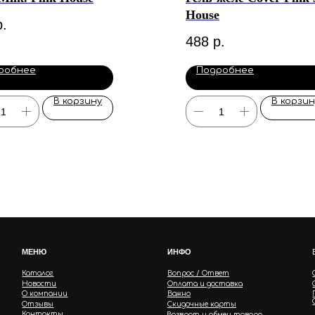
House
р.
488
р.
робнее
Подробнее
В корзину
В корзин
МЕНЮ
ИНФО
Каталог
Вопрос / Ответ
Новости
Оплата и доставка
О компании
Важно
Отзывы
Скидочные карты
Контакты
Возврат и обмен товара