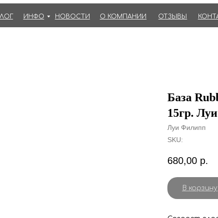
АЛОГ
ИНФО
НОВОСТИ
О КОМПАНИИ
ОТЗЫВЫ
КОНТ
База Rub
15гр. Лу
Луи Филипп
SKU:
680,00
р.
В корзину