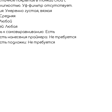
тичное покрытие в тонкий слой с
 липкостью. Уф-фильтр отсутствует.
я: Умеренно густая, вязкая
 Средняя
 Любой
ей: Любая
ь к самовыравниванию: Есть
сть нанесения праймера: Не требуется
сть подложки: Не требуется