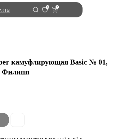
0
0
АКТЫ
ber камуфлирующая Basic № 01,
и Филипп