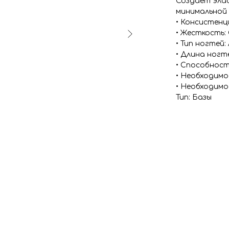
Создает элас
минимальной
• Консистенци
• Жесткость:
• Тип ногтей:
• Длина ногт
• Способност
• Необходимо
• Необходимо
Тип: Базы