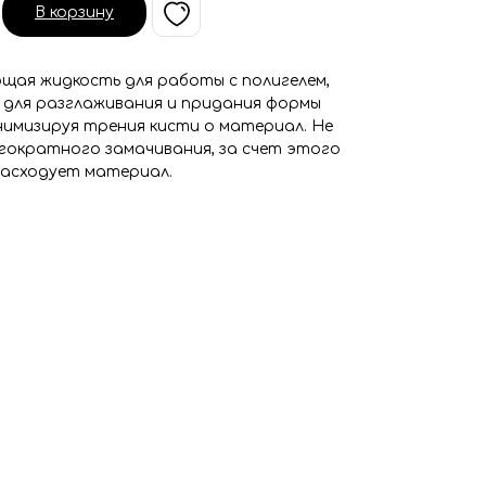
В корзину
щая жидкость для работы с полигелем,
 для разглаживания и придания формы
нимизируя трения кисти о материал. Не
гократного замачивания, за счет этого
расходует материал.