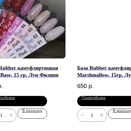
 Rubber камуфлирующая
База Rubber камуфл
 Base, 15 гр. Луи Филипп
Marshmallow, 15гр. Л
р.
650
р.
робнее
Подробнее
В корзину
В корзин