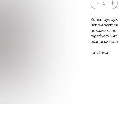
Конструирую
используется
полигелю, ми
требует мно
экономично 
Тип: Гели