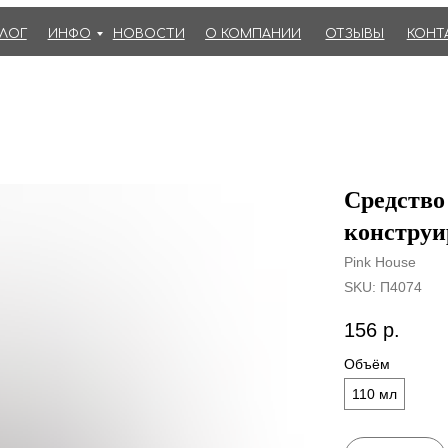
АЛОГ
ИНФО
НОВОСТИ
О КОМПАНИИ
ОТЗЫВЫ
КОНТ
Средство
конструи
Pink House
SKU:
П4074
156
р.
Объём
110 мл