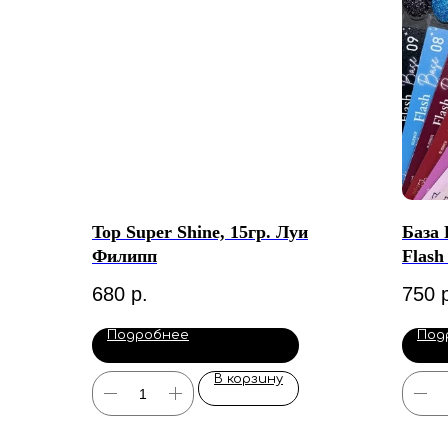
Top Super Shine, 15гр. Луи
База
Филипп
Flash
680
р.
750
Подробнее
Под
В корзину