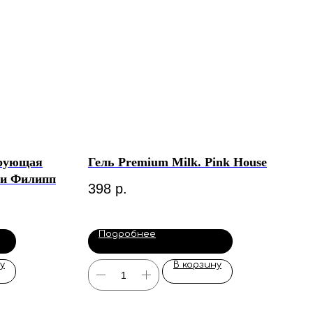
ирующая
Гель Premium Milk. Pink House
уи Филипп
398
р.
Подробнее
у
В корзину