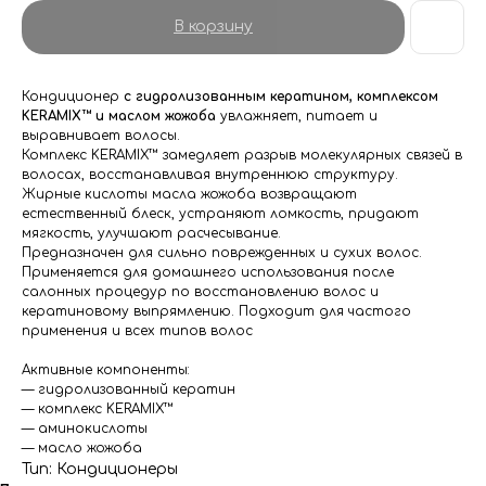
В корзину
Кондиционер
с гидролизованным кератином, комплексом
KERAMIX™ и маслом жожоба
увлажняет, питает и
выравнивает волосы.
Комплекс KERAMIX™ замедляет разрыв молекулярных связей в
волосах, восстанавливая внутреннюю структуру.
Жирные кислоты масла жожоба возвращают
естественный блеск, устраняют ломкость, придают
мягкость, улучшают расчесывание.
Предназначен для сильно поврежденных и сухих волос.
Применяется для домашнего использования после
салонных процедур по восстановлению волос и
кератиновому выпрямлению. Подходит для частого
применения и всех типов волос
Активные компоненты:
— гидролизованный кератин
— комплекс KERAMIX™
— аминокислоты
— масло жожоба
Тип: Кондиционеры