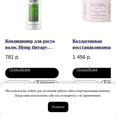
Кондиционер для роста
Коллагеновая
волос Hemp therapy
восстанавливающа
Organic Epica
маска – “Bouticle
781
р.
1 456
р.
Reconstruction Mask
Bouticle 500 мл
Подробнее
Подробнее
В корзину
В корз
Мы используем cookies для улучшения работы сайта и персонализации контента.
Продолжая использовать сайт, вы соглашаетесь с их применением.
Понятно